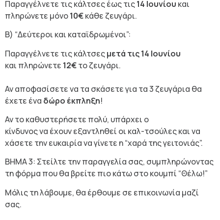
Παραγγέλνετε τις κάλτσες έως τις
14 Ιουνίου
και
πληρώνετε μόνο
10€
κάθε ζευγάρι.
Β) “Δεύτεροι και καταϊδρωμένοι”:
Παραγγέλνετε τις κάλτσες
μετά τις 14 Ιουνίου
και πληρώνετε
12€
το ζευγάρι.
Αν αποφασίσετε να τα σκάσετε για τα 3 ζευγάρια θα
έχετε ένα
δώρο έκπληξη
!
Αν το καθυστερήσετε πολύ, υπάρχει ο
κίνδυνος να έχουν εξαντληθεί οι καλ-τσούλες και να
χάσετε την ευκαιρία να γίνετε η “χαρά της γειτονιάς”.
ΒΗΜΑ 3: Στείλτε την παραγγελία σας, συμπληρώνοντας
τη φόρμα που θα βρείτε πιο κάτω στο κουμπί “Θέλω!”
Μόλις τη λάβουμε, θα έρθουμε σε επικοινωνία μαζί
σας.