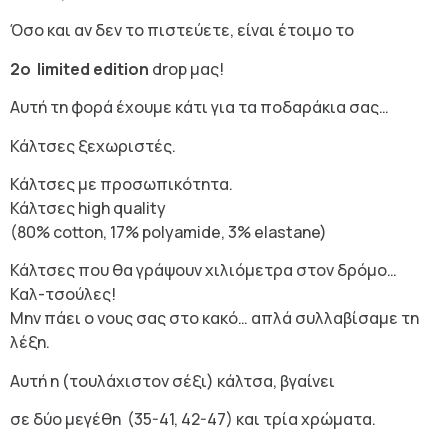
Όσο και αν δεν το πιστεύετε, είναι έτοιμο το
2ο
limited
edition
drop
μας!
Αυτή τη φορά έχουμε κάτι για τα ποδαράκια σας…
Κάλτσες ξεχωριστές.
Κάλτσες με προσωπικότητα.
Κάλτσες high quality
(80% cotton, 17% polyamide, 3% elastane)
Κάλτσες που θα γράψουν χιλιόμετρα στον δρόμο…
Καλ-τσούλες!
Μην πάει ο νους σας στο κακό… απλά συλλαβίσαμε τη
λέξη.
Αυτή η (τουλάχιστον σέξι) κάλτσα, βγαίνει
σε δύο μεγέθη (35-41, 42-47) και τρία χρώματα.